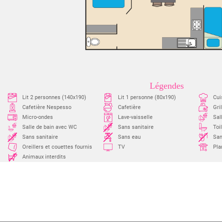
Légendes
Lit 2 personnes (140x190)
Lit 1 personne (80x190)
Cui
Cafetière Nespesso
Cafetière
Gri
Micro-ondes
Lave-vaisselle
Sal
Salle de bain avec WC
Sans sanitaire
Toi
Sans sanitaire
Sans eau
San
Oreillers et couettes fournis
TV
Pla
Animaux interdits