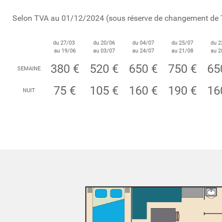
Selon TVA au 01/12/2024 (sous réserve de changement de
du 27/03
du 20/06
du 04/07
du 25/07
du 2
au 19/06
au 03/07
au 24/07
au 21/08
au 2
380 €
520 €
650 €
750 €
65
SEMAINE
75 €
105 €
160 €
190 €
16
NUIT