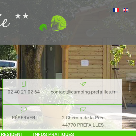
02 40 21 02 64
contact@camping-prefailles.fr
RÉSERVER
2 Chemin de la Prée
44770 PRÉFAILLES
 RÉSIDENT
INFOS PRATIQUES