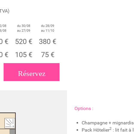
 TVA)
2/08
du 30/08
du 28/09
8/08
au 27/09
au 11/10
0 €
520 €
380 €
0 €
105 €
75 €
Réservez
Options :
Champagne + mignardises
2
Pack Hôtelier
: lit fait à