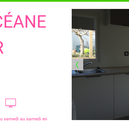
CÉANE
R
 du samedi au samedi en