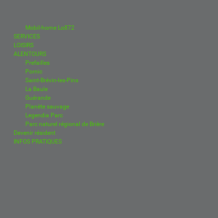
Mobil-home Lo872
SERVICES
LOISIRS
ALENTOURS
Prefailles
Pornic
Saint-Brévin-les-Pins
La Baule
Guérande
Planète sauvage
Legendia Parc
Parc naturel régional de Brière
Devenir résident
INFOS PRATIQUES