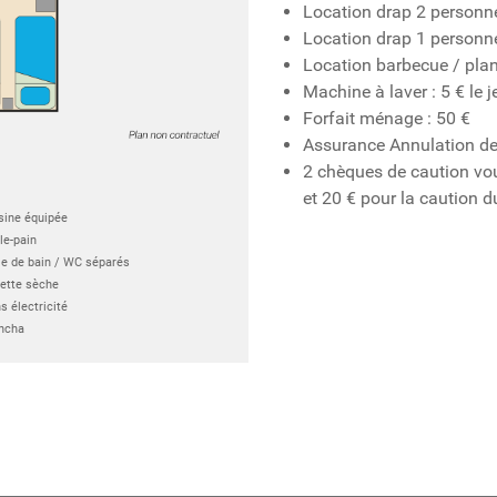
Location drap 2 personnes
Location drap 1 personne 
Location barbecue / pla
Machine à laver : 5 € le j
Forfait ménage : 50 €
Assurance Annulation de 
2 chèques de caution vou
et 20 € pour la caution 
sine équipée
lle-pain
le de bain / WC séparés
lette sèche
s électricité
ncha