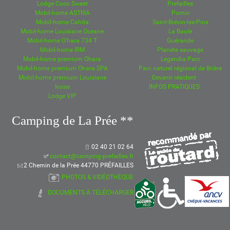
Lodge Coco Sweet
Prefailles
Mobil-home ASTRIA
Pornic
Mobil-home Cahita
Saint-Brévin-les-Pins
Mobil-home Louisiane Oceane
La Baule
Mobil-home O'hara 734 T
Guérande
Mobil-home IRM
Planète sauvage
Mobil-home premium Ohara
Legendia Parc
Mobil-home premium Ohara SPA
Parc naturel régional de Brière
Mobil-home premium Louisiane
Devenir résident
Iroise
INFOS PRATIQUES
Lodge VIP
Camping de La Prée **
02 40 21 02 64
contact@camping-prefailles.fr
2 Chemin de la Prée 44770 PRÉFAILLES
PHOTOS & VIDÉOTHÈQUE
DOCUMENTS À TÉLÉCHARGER