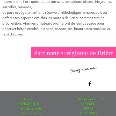
faune et une flore spécifiques: tamaris, nénuphars blancs, iris jaunes,
sarcelles, busards,...
Le parc est également une réserve ornithologique remarquable où
différentes espèces ont élus les marais de Brière comme terre de
prédilection. Ainsi les amateurs profiteront de leur passage pour
observer héron cendré, ibis sacé, canard, oie, busard des roseaux, et
tant d'autres.
Parc naturel régional de Brière
Accueil
Mobil-home Lo872
HÉBERGEMENTS
SERVICES
emplacements
LOISIRS
Cabane Locale
ALENTOURS